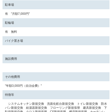
駐車場
有 "月額7,000円"
駐輪場
有 無料
バイク置き場
施設費用
その他費用
"年額3,000円（自治会費）"
特徴等
システムキッチン新規交換 洗面化粧台新規交換 トイレ新規交換 防水
パン新規交換 給湯器新規交換 フローリング新規張替 建具新規交換 下
駄箱新規交換 クロス新規張替 CF新規張替 網戸新規張替 カーテンレ