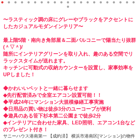
1
2
3
4
5
6
7
8
9
1
1
1
1
1
1
1
1
1
1
2
2
2
0
1
2
3
4
5
6
7
8
9
0
1
〜ラスティック調の床にグレーやブラックをアクセントに
2
したカジュアルモダンインテリア〜
最上階5階・南向き角部屋＆二面バルコニーで陽当たり抜群
(＾▽＾)/
随所にインテリアグリーンを取り入れ、趣のある空間でリ
ラックスタイムが送れます。
キッチンに可動式の収納カウンターを設置し、家事効率を
UPしました！
◆かわいいペットと一緒に暮らせます
◆先行配管済みで全室エアコン設置可能！！
◆平成24年にマンション大規模修繕工事実施
◆日用品の買い物は徒歩3分のユーコープが便利
◆遊具のある笹下杉本第二公園まで徒歩2分
◆インテリアに合わせた家具、LED照明、エアコン1台など
のプレゼント付き！
サニーハウス港南第一 【成約済】 横浜市港南区[マンション]の物件