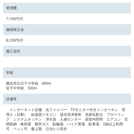
管理費
7,740円/月
修繕積立金
8,230円/月
施工会社
学校
横浜市立日下小学校 890m
笹下中学校 330m
設備等
インターネット設備 光ファイバー TVモニター付きインターホン 管
理人（日勤） 給湯器リモコン 温水洗浄便座 洗面化粧台 フローリン
グ システムキッチン 浄水器 人感センサー 居室内照明 エアコン 玄
関収納 角部屋 都市ガス 駐輪場 バイク置場 駐車場 2線以上利用
可 ペット可 最上階 日当たり良好