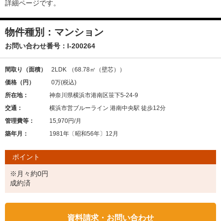
詳細ページです。
物件種別：マンション
お問い合わせ番号：
l-200264
間取り（面積）
2LDK
（68.78㎡（壁芯））
価格（円）
0万
(税込)
所在地：
神奈川県横浜市港南区笹下5-24-9
交通：
横浜市営ブルーライン 港南中央駅 徒歩12分
管理費等：
15,970円/月
築年月：
1981年〔昭和56年〕12月
ポイント
※月々約0円
成約済
資料請求・お問い合わせ