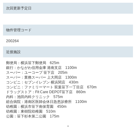
次回更新予定日
物件管理コード
200264
近接施設
郵便局：横浜笹下郵便局 625m
銀行：かながわ信用金庫 港南支店 1100m
スーパー：ユーコープ 笹下店 205m
スーパー：業務スーパー 上大岡店 1300m
コンビニ：セブンイレブン 横浜関店 430m
コンビニ：ファミリーマート 双葉笹下一丁目店 670m
ドラッグストア：Fit Care DEPOT笹下店 860m
内科：池田内科クリニック 575m
総合病院：港南区医師会休日急患診療所 1100m
幼稚園：横浜市笹下南保育園 450m
幼稚園：東樹院幼稚園 510m
公園：笹下杉本第二公園 175m
"