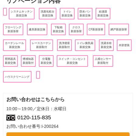
リノベーション内容
システムキッチン
洗面化粧台
トイレ
防水パン
給湯器
新規交換
新規交換
新規交換
新規交換
新規交換
フローリング
下駄箱
クロス
建具新規交換
CF新規張替
網戸新規張替
新規張替
新規交換
新規張替
カーテンレール
レースカーテン
洗浄便座
トイレ換気扇
洗濯水栓
木部塗装
新規交換
新規取付
新規取付
新規交換
新規交換
照明器具
煙感知器
分電盤
スイッチ・コンセント
人感センサー
新規交換
新規取付
新規交換
新規交換
新規取付
ハウスクリーニング
お問い合わせはこちらから
10:00～19:00／定休日：水曜日
0120-115-835
お問い合わせ番号:l-200264