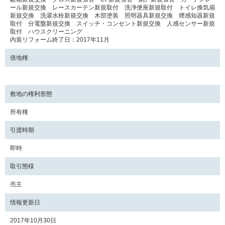
ール新規交換 レースカーテン新規取付 洗浄便座新規取付 トイレ換気扇
新規交換 洗濯水栓新規交換 木部塗装 照明器具新規交換 煙感知器新規
取付 分電盤新規交換 スイッチ・コンセント新規交換 人感センサー新規
取付 ハウスクリーニング
内装リフォーム終了日：2017年11月
借地権
敷地の権利形態
所有権
引渡時期
即時
取引態様
売主
情報更新日
2017年10月30日