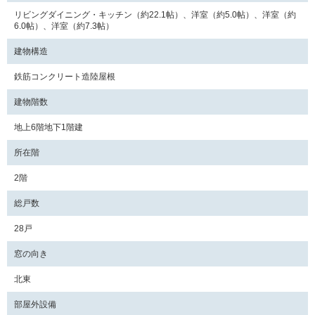
リビングダイニング・キッチン（約22.1帖）、洋室（約5.0帖）、洋室（約
6.0帖）、洋室（約7.3帖）
建物構造
鉄筋コンクリート造陸屋根
建物階数
地上6階地下1階建
所在階
2階
総戸数
28戸
窓の向き
北東
部屋外設備