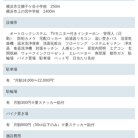
横浜市立獅子ケ谷小学校 250m
横浜市上の宮中学校 1400m
設備等
オートロックシステム TVモニター付きインターホン 管理人（日
勤） 防犯カメラ 宅配ロッカー 給湯器リモコン 追い焚きバス 浴室乾
燥機 温水洗浄便座 洗面化粧台 フローリング システムキッチン 浄水
器 食器洗浄機 対面キッチン 人感センサー 居室内照明 エアコン 玄
関収納 ウォークインクローゼット エレベーター 角部屋 都市ガス 駐
輪場 バイク置場 駐車場 ペット可 日当たり良好
駐車場
有 "月額18,000〜22,000円"
駐輪場
有 月額300円※要ステッカー貼付
バイク置き場
有 月額800円（50cc以下のみ）※要ステッカー貼付
施設費用