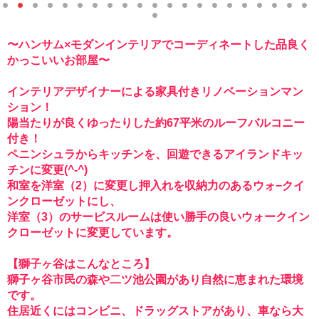
1
2
3
4
5
6
7
8
9
1
1
1
1
1
1
1
1
1
1
2
2
2
0
1
2
3
4
5
6
7
8
9
0
1
〜ハンサム×モダンインテリアでコーディネートした品良く
2
かっこいいお部屋〜
インテリアデザイナーによる家具付きリノベーションマン
ション！
陽当たりが良くゆったりした約67平米のルーフバルコニー
付き！
ペニンシュラからキッチンを、回遊できるアイランドキッ
チンに変更(^-^)
和室を洋室（2）に変更し押入れを収納力のあるウォ−クイ
ンクローゼットにし、
洋室（3）のサービスルームは使い勝手の良いウォークイン
クローゼットに変更しています。
【獅子ヶ谷はこんなところ】
獅子ヶ谷市民の森や二ツ池公園があり自然に恵まれた環境
です。
住居近くにはコンビニ、ドラッグストアがあり、車なら大