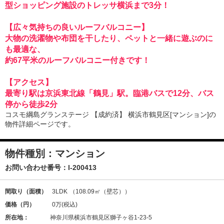
型ショッピング施設のトレッサ横浜まで3分！
【広々気持ちの良いルーフバルコニー】
大物の洗濯物や布団を干したり、ペットと一緒に遊ぶのに
も最適な、
約67平米のルーフバルコニー付きです！
【アクセス】
最寄り駅は京浜東北線「鶴見」駅。臨港バスで12分、バス
停から徒歩2分
コスモ綱島グランステージ 【成約済】 横浜市鶴見区[マンション]の
物件詳細ページです。
物件種別：マンション
お問い合わせ番号：
l-200413
間取り（面積）
3LDK
（108.09㎡（壁芯））
価格（円）
0万
(税込)
所在地：
神奈川県横浜市鶴見区獅子ヶ谷1-23-5