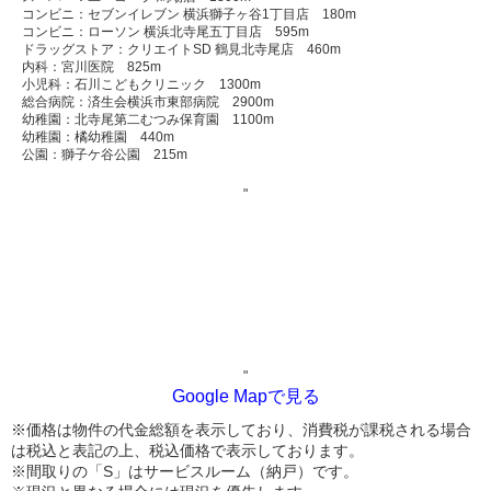
コンビニ：セブンイレブン 横浜獅子ヶ谷1丁目店 180m
コンビニ：ローソン 横浜北寺尾五丁目店 595m
ドラッグストア：クリエイトSD 鶴見北寺尾店 460m
内科：宮川医院 825m
小児科：石川こどもクリニック 1300m
総合病院：済生会横浜市東部病院 2900m
幼稚園：北寺尾第二むつみ保育園 1100m
幼稚園：橘幼稚園 440m
公園：獅子ケ谷公園 215m
"
"
Google Mapで見る
※価格は物件の代金総額を表示しており、消費税が課税される場合
は税込と表記の上、税込価格で表示しております。
※間取りの「S」はサービスルーム（納戸）です。