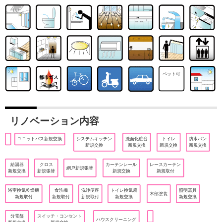
ペット可
リノベーション内容
ユニットバス新規交換
システムキッチン
洗面化粧台
トイレ
防水パン
新規交換
新規交換
新規交換
新規交換
給湯器
クロス
カーテンレール
レースカーテン
網戸新規張替
新規交換
新規張替
新規交換
新規取付
浴室換気乾燥機
食洗機
洗浄便座
トイレ換気扇
照明器具
木部塗装
新規取付
新規取付
新規取付
新規交換
新規交換
分電盤
スイッチ・コンセント
ハウスクリーニング