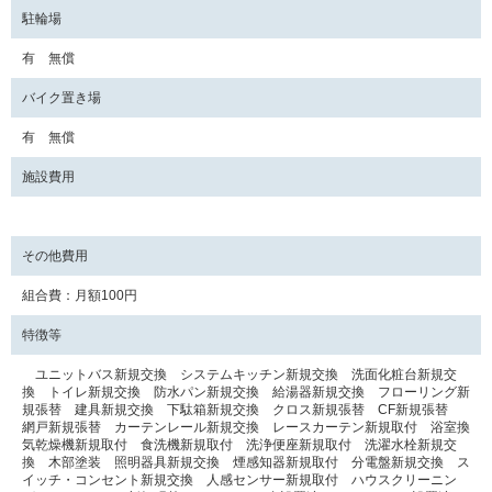
駐輪場
有 無償
バイク置き場
有 無償
施設費用
その他費用
組合費：月額100円
特徴等
ユニットバス新規交換 システムキッチン新規交換 洗面化粧台新規交
換 トイレ新規交換 防水パン新規交換 給湯器新規交換 フローリング新
規張替 建具新規交換 下駄箱新規交換 クロス新規張替 CF新規張替
網戸新規張替 カーテンレール新規交換 レースカーテン新規取付 浴室換
気乾燥機新規取付 食洗機新規取付 洗浄便座新規取付 洗濯水栓新規交
換 木部塗装 照明器具新規交換 煙感知器新規取付 分電盤新規交換 ス
イッチ・コンセント新規交換 人感センサー新規取付 ハウスクリーニン