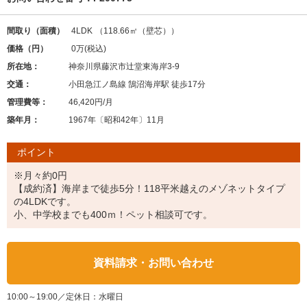
間取り（面積）
4LDK
（118.66㎡（壁芯））
価格（円）
0万
(税込)
所在地：
神奈川県藤沢市辻堂東海岸3-9
交通：
小田急江ノ島線 鵠沼海岸駅 徒歩17分
管理費等：
46,420円/月
築年月：
1967年〔昭和42年〕11月
ポイント
※月々約0円
【成約済】海岸まで徒歩5分！118平米越えのメゾネットタイプ
の4LDKです。
小、中学校までも400ｍ！ペット相談可です。
資料請求・お問い合わせ
10:00～19:00／定休日：水曜日