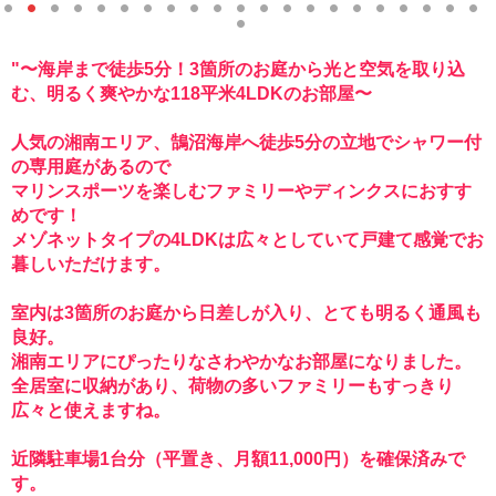
1
2
3
4
5
6
7
8
9
1
1
1
1
1
1
1
1
1
1
2
2
2
0
1
2
3
4
5
6
7
8
9
0
1
"〜海岸まで徒歩5分！3箇所のお庭から光と空気を取り込
2
む、明るく爽やかな118平米4LDKのお部屋〜
人気の湘南エリア、鵠沼海岸へ徒歩5分の立地でシャワー付
の専用庭があるので
マリンスポーツを楽しむファミリーやディンクスにおすす
めです！
メゾネットタイプの4LDKは広々としていて戸建て感覚でお
暮しいただけます。
室内は3箇所のお庭から日差しが入り、とても明るく通風も
良好。
湘南エリアにぴったりなさわやかなお部屋になりました。
全居室に収納があり、荷物の多いファミリーもすっきり
広々と使えますね。
近隣駐車場1台分（平置き、月額11,000円）を確保済みで
す。