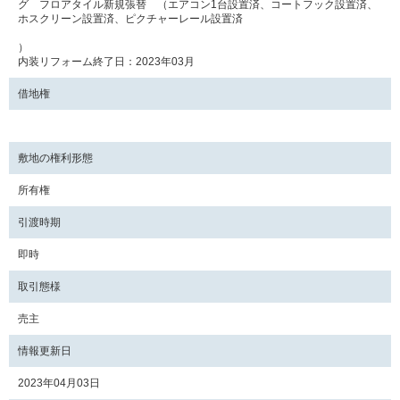
グ フロアタイル新規張替 （エアコン1台設置済、コートフック設置済、
ホスクリーン設置済、ピクチャーレール設置済
）
内装リフォーム終了日：2023年03月
借地権
敷地の権利形態
所有権
引渡時期
即時
取引態様
売主
情報更新日
2023年04月03日