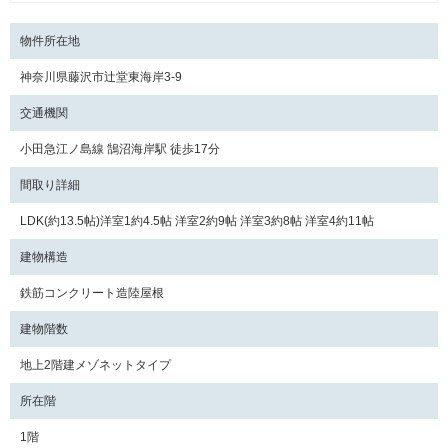
物件所在地
神奈川県藤沢市辻堂東海岸3-9
交通機関
小田急江ノ島線 鵠沼海岸駅 徒歩17分
間取り詳細
LDK(約13.5帖)洋室1約4.5帖 洋室2約9帖 洋室3約8帖 洋室4約11帖
建物構造
鉄筋コンクリート造陸屋根
建物階数
地上2階建メゾネットタイプ
所在階
1階