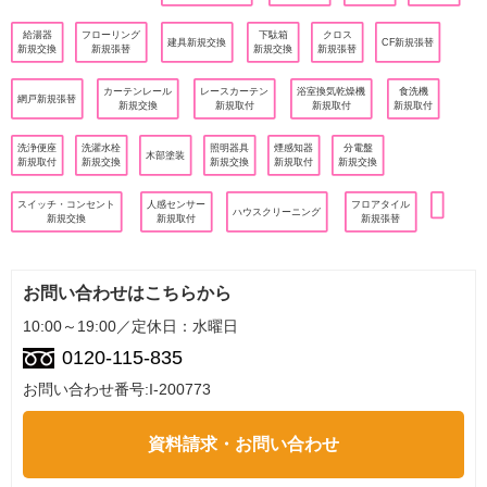
給湯器
フローリング
下駄箱
クロス
建具新規交換
CF新規張替
新規交換
新規張替
新規交換
新規張替
カーテンレール
レースカーテン
浴室換気乾燥機
食洗機
網戸新規張替
新規交換
新規取付
新規取付
新規取付
洗浄便座
洗濯水栓
照明器具
煙感知器
分電盤
木部塗装
新規取付
新規交換
新規交換
新規取付
新規交換
スイッチ・コンセント
人感センサー
フロアタイル
ハウスクリーニング
新規交換
新規取付
新規張替
お問い合わせはこちらから
10:00～19:00／定休日：水曜日
0120-115-835
お問い合わせ番号:I-200773
資料請求・お問い合わせ