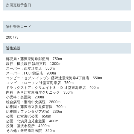
次回更新予定日
物件管理コード
200773
近接施設
郵便局：藤沢東海岸郵便局 750m
銀行：横浜銀行 鵠沼支店 1300m
スーパー：西友辻堂店 550m
スーパー：FUJI 鵠沼店 900m
コンビニ：セブン-イレブン 藤沢辻堂東海岸4丁目店 550m
コンビニ：ローソン 辻堂東海岸店 750m
ドラッグストア：クリエイトＳ・Ｄ 辻堂東海岸店 400m
内科：みき辻堂東海岸クリニック 350m
小児科：奥医院 200m
総合病院：湘南中央病院 2800m
幼稚園：藤沢市立浜見保育園 700m
幼稚園：ファンタジアの家 230m
公園：辻堂海浜公園 650m
公園：北浜見山児童遊園 400m
役所：藤沢市役所 4200m
その他：飯島歯科医院 350m