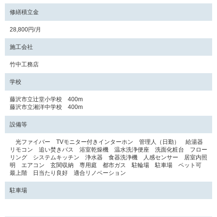
修繕積立金
28,800円/月
施工会社
竹中工務店
学校
藤沢市立辻堂小学校 400m
藤沢市立湘洋中学校 400m
設備等
光ファイバー TVモニター付きインターホン 管理人（日勤） 給湯器
リモコン 追い焚きバス 浴室乾燥機 温水洗浄便座 洗面化粧台 フロー
リング システムキッチン 浄水器 食器洗浄機 人感センサー 居室内照
明 エアコン 玄関収納 専用庭 都市ガス 駐輪場 駐車場 ペット可
最上階 日当たり良好 適合リノベーション
駐車場