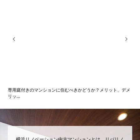


専用庭付きのマンションに住むべきかどうか？メリット、デメ
境
リッ...
横浜リノベーション中古マンションとは、リバリノ