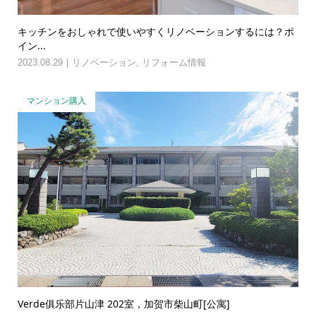
キッチンをおしゃれで使いやすくリノベーションするには？ポ
イン...
2023.08.29
リノベーション
,
リフォーム情報
マンション購入
Verde俱乐部片山津 202室，加贺市柴山町[公寓]