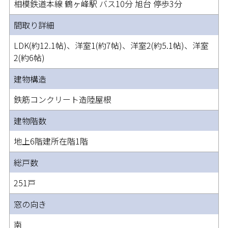
相模鉄道本線 鶴ヶ峰駅 バス10分 旭台 停歩3分
間取り詳細
LDK(約12.1帖)、洋室1(約7帖)、洋室2(約5.1帖)、洋室
2(約6帖)
建物構造
鉄筋コンクリート造陸屋根
建物階数
地上6階建所在階1階
総戸数
251戸
窓の向き
南