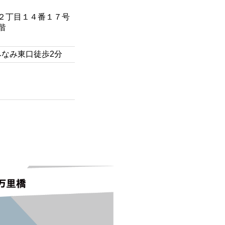
２丁目１４番１７号
階
みなみ東口徒歩2分