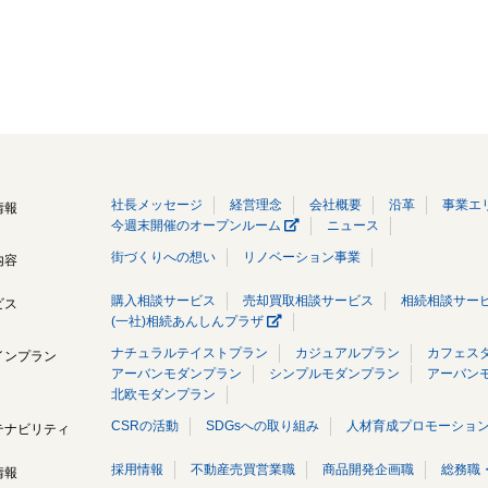
社長メッセージ
経営理念
会社概要
沿革
事業エ
情報
今週末開催のオープンルーム
ニュース
街づくりへの想い
リノベーション事業
内容
購入相談サービス
売却買取相談サービス
相続相談サー
ビス
(一社)相続あんしんプラザ
ナチュラルテイストプラン
カジュアルプラン
カフェス
インプラン
アーバンモダンプラン
シンプルモダンプラン
アーバン
北欧モダンプラン
CSRの活動
SDGsへの取り組み
人材育成プロモーショ
テナビリティ
採用情報
不動産売買営業職
商品開発企画職
総務職
情報