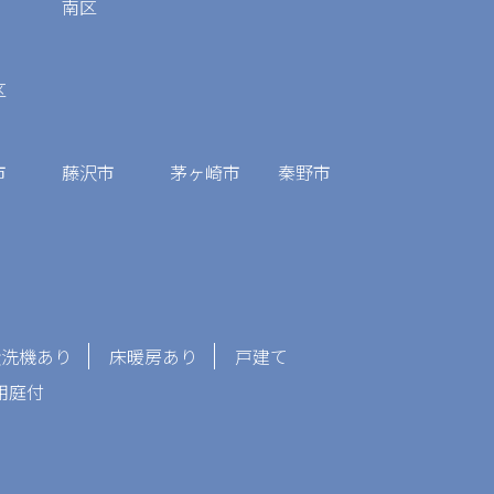
南区
区
市
藤沢市
茅ヶ崎市
秦野市
食洗機あり
床暖房あり
戸建て
用庭付