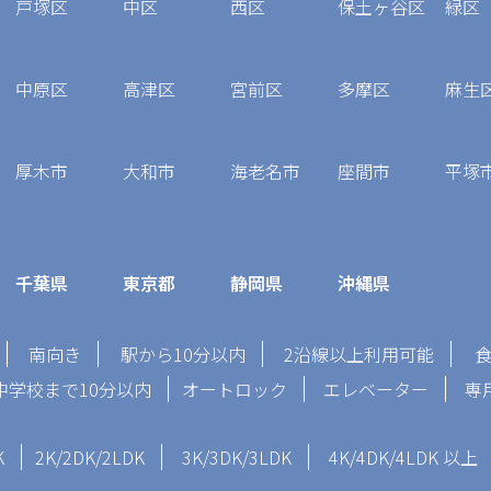
戸塚区
中区
西区
保土ヶ谷区
緑区
中原区
高津区
宮前区
多摩区
麻生
厚木市
大和市
海老名市
座間市
平塚
千葉県
東京都
静岡県
沖縄県
南向き
駅から10分以内
2沿線以上利用可能
中学校まで10分以内
オートロック
エレベーター
専
K
2K/2DK/2LDK
3K/3DK/3LDK
4K/4DK/4LDK 以上