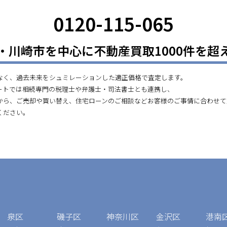
0120-115-065
・川崎市を中心に不動産買取1000件を超
なく、過去未来をシュミレーションした適正価格で査定します。
ートでは相続専門の税理士や弁護士・司法書士とも連携し、
から、ご売却や買い替え、住宅ローンのご相談などお客様のご事情に合わせて
ください。
泉区
磯子区
神奈川区
金沢区
港南