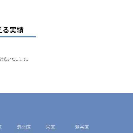
える実績
対応いたします。
区
港北区
栄区
瀬谷区