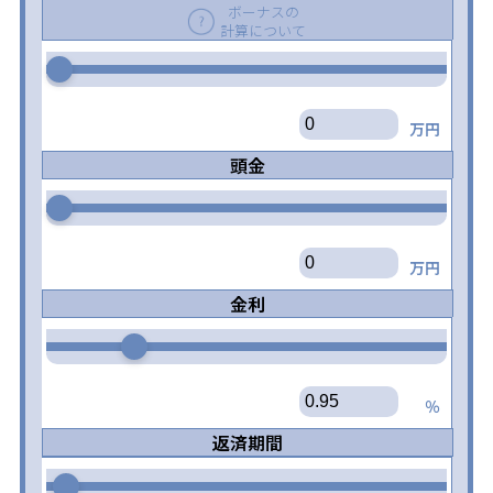
ボーナスの
計算について
万円
頭金
万円
金利
％
返済期間