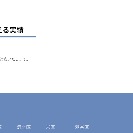
える実績
対応いたします。
区
港北区
栄区
瀬谷区