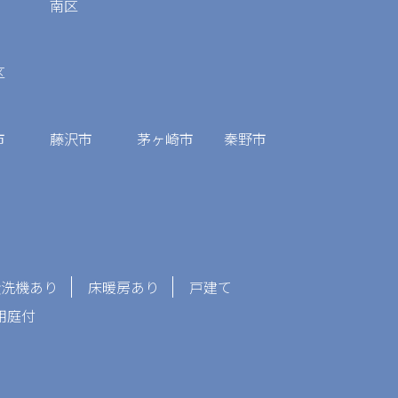
南区
区
市
藤沢市
茅ヶ崎市
秦野市
食洗機あり
床暖房あり
戸建て
用庭付