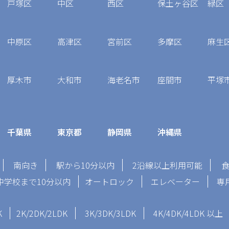
戸塚区
中区
西区
保土ヶ谷区
緑区
中原区
高津区
宮前区
多摩区
麻生
厚木市
大和市
海老名市
座間市
平塚
千葉県
東京都
静岡県
沖縄県
南向き
駅から10分以内
2沿線以上利用可能
中学校まで10分以内
オートロック
エレベーター
専
K
2K/2DK/2LDK
3K/3DK/3LDK
4K/4DK/4LDK 以上