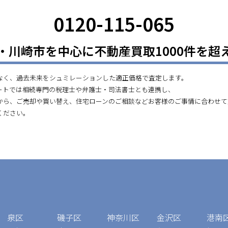
0120-115-065
・川崎市を中心に不動産買取1000件を超
なく、過去未来をシュミレーションした適正価格で査定します。
ートでは相続専門の税理士や弁護士・司法書士とも連携し、
から、ご売却や買い替え、住宅ローンのご相談などお客様のご事情に合わせて
ください。
泉区
磯子区
神奈川区
金沢区
港南