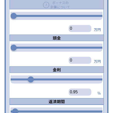
ボーナスの
計算について
万円
頭金
万円
金利
％
返済期間