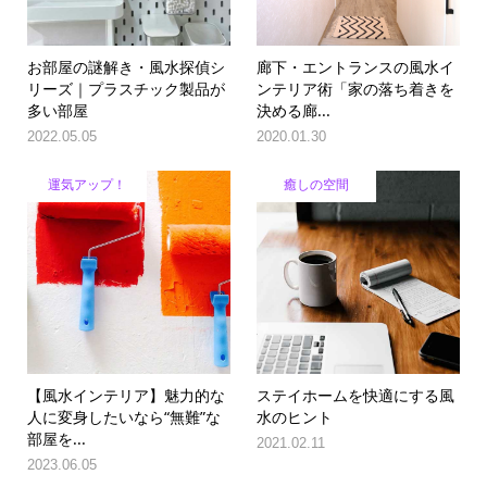
お部屋の謎解き・風水探偵シ
廊下・エントランスの風水イ
リーズ｜プラスチック製品が
ンテリア術「家の落ち着きを
多い部屋
決める廊...
2022.05.05
2020.01.30
運気アップ！
癒しの空間
【風水インテリア】魅力的な
ステイホームを快適にする風
人に変身したいなら“無難”な
水のヒント
部屋を...
2021.02.11
2023.06.05