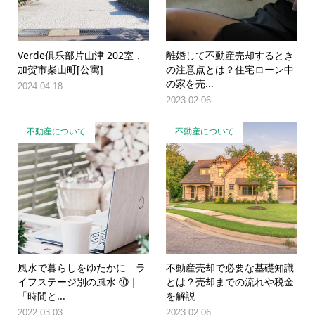
Verde俱乐部片山津 202室，
離婚して不動産売却するとき
加贺市柴山町[公寓]
の注意点とは？住宅ローン中
の家を売...
2024.04.18
2023.02.06
不動産について
不動産について
風水で暮らしをゆたかに ラ
不動産売却で必要な基礎知識
イフステージ別の風水 ⑩｜
とは？売却までの流れや税金
「時間と...
を解説
2022.03.03
2023.02.06