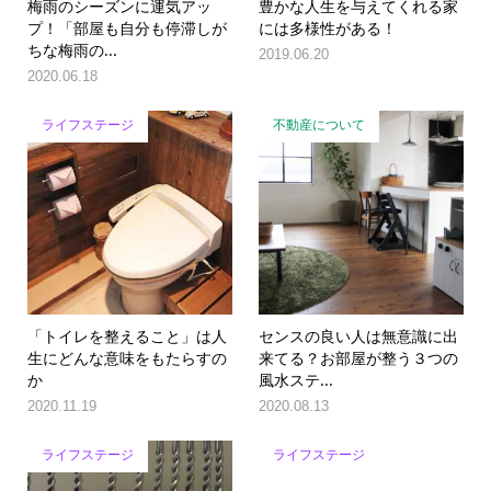
梅雨のシーズンに運気アッ
豊かな人生を与えてくれる家
プ！「部屋も自分も停滞しが
には多様性がある！
ちな梅雨の...
2019.06.20
2020.06.18
ライフステージ
不動産について
「トイレを整えること」は人
センスの良い人は無意識に出
生にどんな意味をもたらすの
来てる？お部屋が整う３つの
か
風水ステ...
2020.11.19
2020.08.13
ライフステージ
ライフステージ