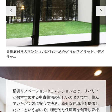


専用庭付きのマンションに住むべきかどうか？メリット、デメ
境
リッ...
横浜リノベーション中古マンションとは、リバリノ
がおすすめする中古住宅の新しいカタチです。住ん
でいただく方に安心で快適、幸せな住環境を提供し
たい！という思いで、理想的な住環境を創造し皆様