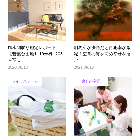
風水間取り鑑定レポート：
刑務所が快適だと再犯率が激
【若葉台団地1−10号棟1208
減？空間の質を高め幸せを掴
号室...
む
2020.09.10
2021.06.10
ライフステージ
癒しの空間