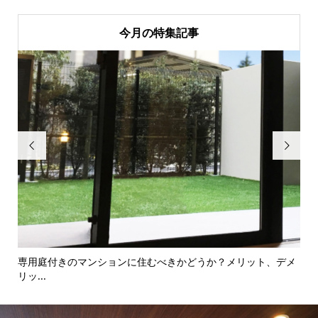
今月の特集記事


専用庭付きのマンションに住むべきかどうか？メリット、デメ
境
リッ...