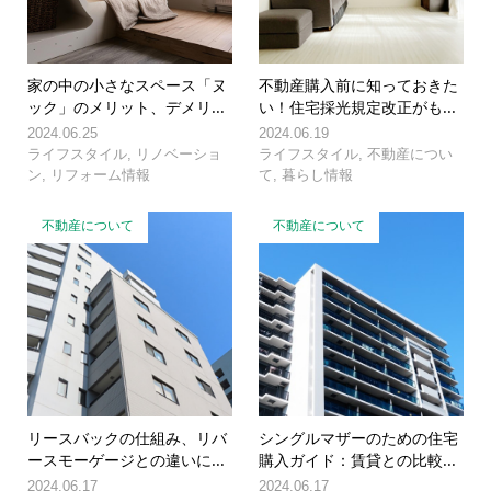
家の中の小さなスペース「ヌ
不動産購入前に知っておきた
ック」のメリット、デメリ...
い！住宅採光規定改正がも...
2024.06.25
2024.06.19
ライフスタイル
,
リノベーショ
ライフスタイル
,
不動産につい
ン
,
リフォーム情報
て
,
暮らし情報
不動産について
不動産について
リースバックの仕組み、リバ
シングルマザーのための住宅
ースモーゲージとの違いに...
購入ガイド：賃貸との比較...
2024.06.17
2024.06.17