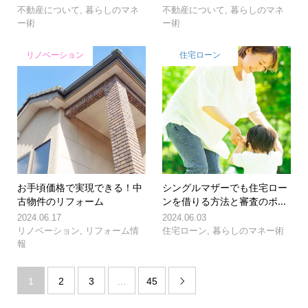
不動産について
,
暮らしのマネ
不動産について
,
暮らしのマネ
ー術
ー術
リノベーション
住宅ローン
お手頃価格で実現できる！中
シングルマザーでも住宅ロー
古物件のリフォーム
ンを借りる方法と審査のポ...
2024.06.17
2024.06.03
リノベーション
,
リフォーム情
住宅ローン
,
暮らしのマネー術
報
1
2
3
…
45
